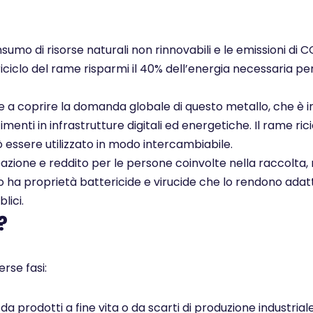
nsumo di risorse naturali non rinnovabili e le emissioni di 
 riciclo del rame risparmi il 40% dell’energia necessaria pe
ce a coprire la domanda globale di questo metallo, che è i
enti in infrastrutture digitali ed energetiche. Il rame rici
ò essere utilizzato in modo intercambiabile.
pazione e reddito per le persone coinvolte nella raccolta, 
ato ha proprietà battericide e virucide che lo rendono adatt
lici.
?
rse fasi:
 prodotti a fine vita o da scarti di produzione industrial