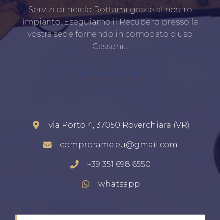
Servizi di riciclo Rottami grazie al nostro
impianto, Eseguiamo il Recupero presso la
vostra sede fornendo in comodato d’uso
Cassoni…
comprorame.it
via Porto 4, 37050 Roverchiara (VR)
comprorame.eu@gmail.com
+39 351 698 6550
whatsapp