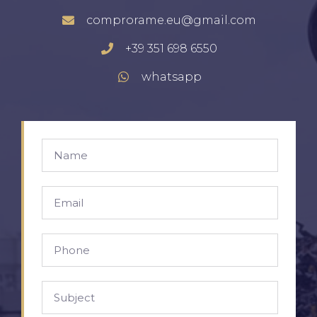
comprorame.eu@gmail.com
+39 351 698 6550
whatsapp