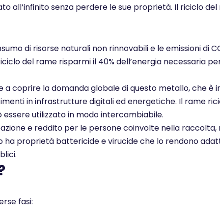
ato all’infinito senza perdere le sue proprietà. Il ricicl
nsumo di risorse naturali non rinnovabili e le emissioni di 
 riciclo del rame risparmi il 40% dell’energia necessaria pe
ce a coprire la domanda globale di questo metallo, che è i
enti in infrastrutture digitali ed energetiche. Il rame rici
ò essere utilizzato in modo intercambiabile.
pazione e reddito per le persone coinvolte nella raccolta, 
ato ha proprietà battericide e virucide che lo rendono adatt
lici.
?
rse fasi: