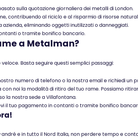
asato sulla quotazione giornaliera dei metalli di London.
, contribuendo al riciclo e al risparmio di risorse naturali
a azienda, eliminando oggetti inutilizzati o danneggiati.
tanti o tramite bonifico bancario.
rame a Metalman?
 veloce. Basta seguire questi semplici passaggi:
l nostro numero di telefono o la nostra email e richiedi un
on noi la modalità di ritiro del tuo rame. Possiamo ritirar
so la nostra sede a Villafontana.
i il tuo pagamento in contanti o tramite bonifico bancar
ora!
andré e in tutto il Nord Italia, non perdere tempo e cont