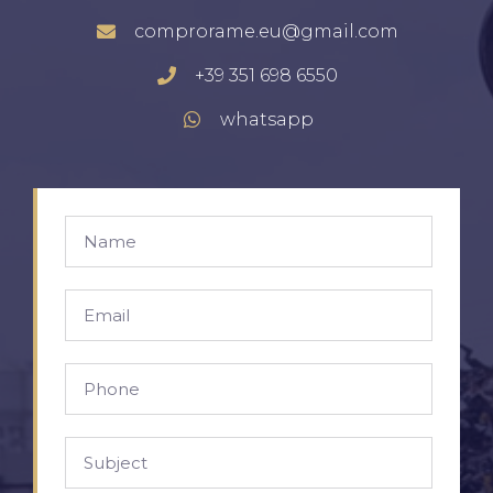
comprorame.eu@gmail.com
+39 351 698 6550
whatsapp