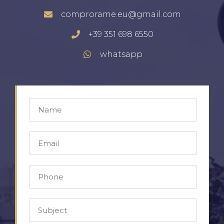
comprorame.eu@gmail.com
+39 351 698 6550
whatsapp