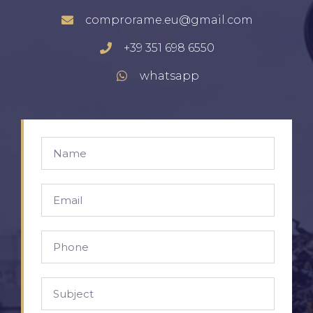
comprorame.eu@gmail.com
+39 351 698 6550
whatsapp