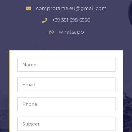
comprorame.eu@gmail.com
+39 351 698 6550
whatsapp