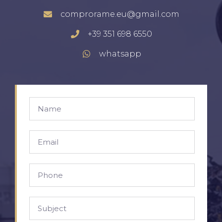
comprorame.eu@gmail.com
+39 351 698 6550
whatsapp