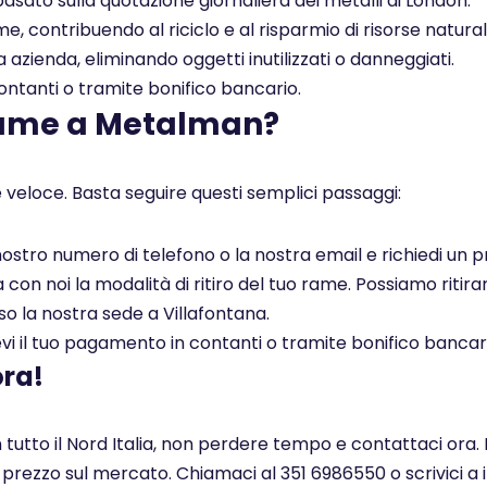
asato sulla quotazione giornaliera dei metalli di London.
, contribuendo al riciclo e al risparmio di risorse naturali
a azienda, eliminando oggetti inutilizzati o danneggiati.
tanti o tramite bonifico bancario.
rame a Metalman?
 veloce. Basta seguire questi semplici passaggi:
l nostro numero di telefono o la nostra email e richiedi un
on noi la modalità di ritiro del tuo rame. Possiamo ritirar
so la nostra sede a Villafontana.
i il tuo pagamento in contanti o tramite bonifico bancar
ora!
n tutto il Nord Italia, non perdere tempo e contattaci ora.
r prezzo sul mercato. Chiamaci al 351 6986550 o scrivici a