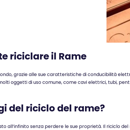
 riciclare il Rame
 mondo, grazie alle sue caratteristiche di conducibilità elet
n molti oggetti di uso comune, come cavi elettrici, tubi, pe
i del riciclo del rame?
ato all’infinito senza perdere le sue proprietà. Il ricicl