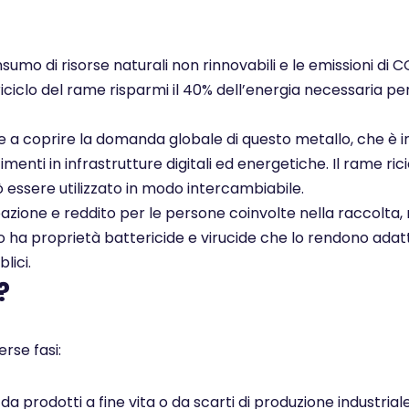
nsumo di risorse naturali non rinnovabili e le emissioni di 
 riciclo del rame risparmi il 40% dell’energia necessaria pe
ce a coprire la domanda globale di questo metallo, che è i
enti in infrastrutture digitali ed energetiche. Il rame rici
ò essere utilizzato in modo intercambiabile.
pazione e reddito per le persone coinvolte nella raccolta, 
ato ha proprietà battericide e virucide che lo rendono adatt
lici.
?
rse fasi:
 prodotti a fine vita o da scarti di produzione industrial