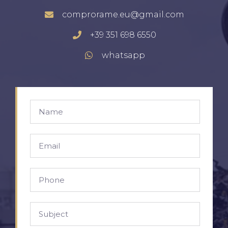
comprorame.eu@gmail.com
+39 351 698 6550
whatsapp