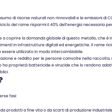
nsumo di risorse naturali non rinnovabili e le emissioni di 
 riciclo del rame risparmi il 40% dell’energia necessaria pe
ce a coprire la domanda globale di questo metallo, che è i
enti in infrastrutture digitali ed energetiche. Il rame rici
ò essere utilizzato in modo intercambiabile.
pazione e reddito per le persone coinvolte nella raccolta, 
ato ha proprietà battericide e virucide che lo rendono adatt
lici.
?
rse fasi:
 prodotti a fine vita o da scarti di produzione industrial