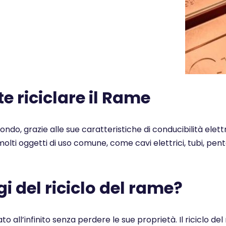
 riciclare il Rame
 mondo, grazie alle sue caratteristiche di conducibilità elet
n molti oggetti di uso comune, come cavi elettrici, tubi, pe
i del riciclo del rame?
ato all’infinito senza perdere le sue proprietà. Il ricicl