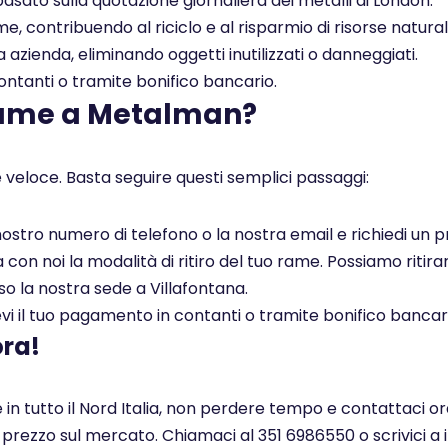
asato sulla quotazione giornaliera dei metalli di London.
, contribuendo al riciclo e al risparmio di risorse naturali
a azienda, eliminando oggetti inutilizzati o danneggiati.
tanti o tramite bonifico bancario.
rame a Metalman?
 veloce. Basta seguire questi semplici passaggi:
l nostro numero di telefono o la nostra email e richiedi un
on noi la modalità di ritiro del tuo rame. Possiamo ritirar
so la nostra sede a Villafontana.
i il tuo pagamento in contanti o tramite bonifico bancar
ora!
 in tutto il Nord Italia, non perdere tempo e contattaci or
r prezzo sul mercato. Chiamaci al 351 6986550 o scrivici a