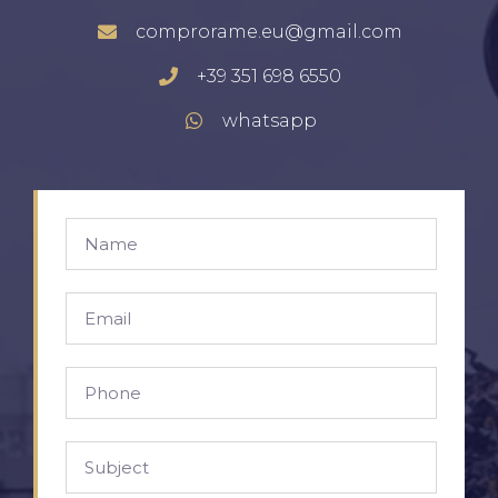
comprorame.eu@gmail.com
+39 351 698 6550
whatsapp