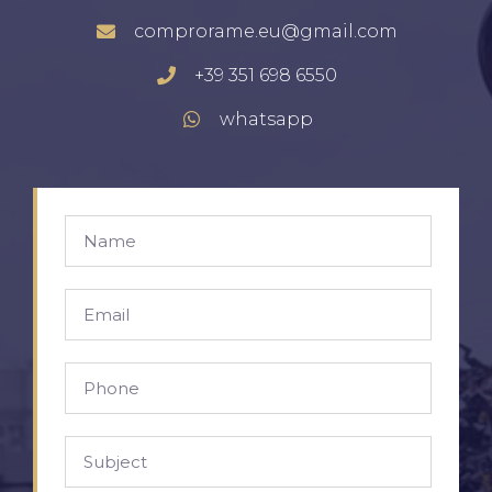
comprorame.eu@gmail.com
+39 351 698 6550
whatsapp