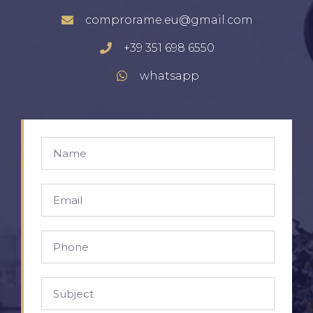
comprorame.eu@gmail.com
+39 351 698 6550
whatsapp