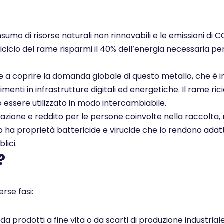
nsumo di risorse naturali non rinnovabili e le emissioni di 
 riciclo del rame risparmi il 40% dell’energia necessaria pe
ce a coprire la domanda globale di questo metallo, che è i
enti in infrastrutture digitali ed energetiche. Il rame rici
ò essere utilizzato in modo intercambiabile.
pazione e reddito per le persone coinvolte nella raccolta, 
ato ha proprietà battericide e virucide che lo rendono adatt
lici.
?
rse fasi:
 prodotti a fine vita o da scarti di produzione industrial