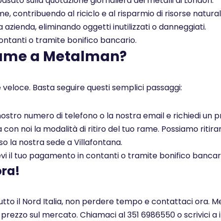
asato sulla quotazione giornaliera dei metalli di London.
, contribuendo al riciclo e al risparmio di risorse naturali
a azienda, eliminando oggetti inutilizzati o danneggiati.
tanti o tramite bonifico bancario.
rame a Metalman?
 veloce. Basta seguire questi semplici passaggi:
l nostro numero di telefono o la nostra email e richiedi un
on noi la modalità di ritiro del tuo rame. Possiamo ritirar
so la nostra sede a Villafontana.
i il tuo pagamento in contanti o tramite bonifico bancar
ora!
tutto il Nord Italia, non perdere tempo e contattaci ora. M
r prezzo sul mercato. Chiamaci al 351 6986550 o scrivici a