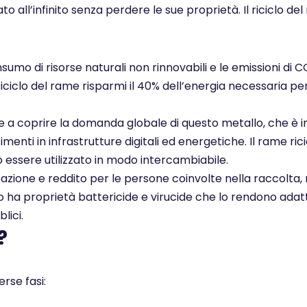
ato all’infinito senza perdere le sue proprietà. Il ricicl
nsumo di risorse naturali non rinnovabili e le emissioni di 
 riciclo del rame risparmi il 40% dell’energia necessaria pe
ce a coprire la domanda globale di questo metallo, che è i
enti in infrastrutture digitali ed energetiche. Il rame rici
ò essere utilizzato in modo intercambiabile.
pazione e reddito per le persone coinvolte nella raccolta, 
ato ha proprietà battericide e virucide che lo rendono adatt
lici.
?
rse fasi: