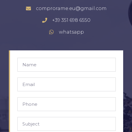
comprorame.eu@gmail.com
+39 351 698 6550
whatsapp