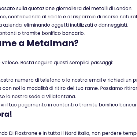
asato sulla quotazione giornaliera dei metalli di London.
, contribuendo al riciclo e al risparmio di risorse naturali
a azienda, eliminando oggetti inutilizzati o danneggiati.
tanti o tramite bonifico bancario.
rame a Metalman?
 veloce. Basta seguire questi semplici passaggi:
l nostro numero di telefono o la nostra email e richiedi un
on noi la modalità di ritiro del tuo rame. Possiamo ritirar
so la nostra sede a Villafontana.
i il tuo pagamento in contanti o tramite bonifico bancar
ora!
o Di Fiastrone e in tutto il Nord Italia, non perdere tem