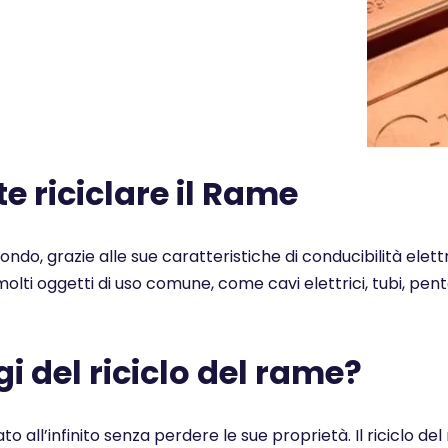
 riciclare il Rame
 mondo, grazie alle sue caratteristiche di conducibilità elet
n molti oggetti di uso comune, come cavi elettrici, tubi, pe
i del riciclo del rame?
ato all’infinito senza perdere le sue proprietà. Il ricicl