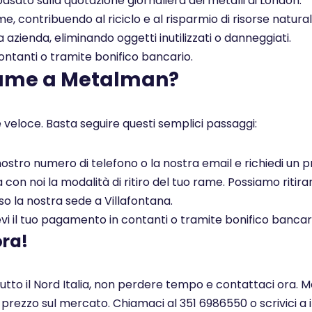
asato sulla quotazione giornaliera dei metalli di London.
, contribuendo al riciclo e al risparmio di risorse naturali
a azienda, eliminando oggetti inutilizzati o danneggiati.
tanti o tramite bonifico bancario.
rame a Metalman?
 veloce. Basta seguire questi semplici passaggi:
l nostro numero di telefono o la nostra email e richiedi un
on noi la modalità di ritiro del tuo rame. Possiamo ritirar
so la nostra sede a Villafontana.
i il tuo pagamento in contanti o tramite bonifico bancar
ora!
tutto il Nord Italia, non perdere tempo e contattaci ora. M
r prezzo sul mercato. Chiamaci al 351 6986550 o scrivici a