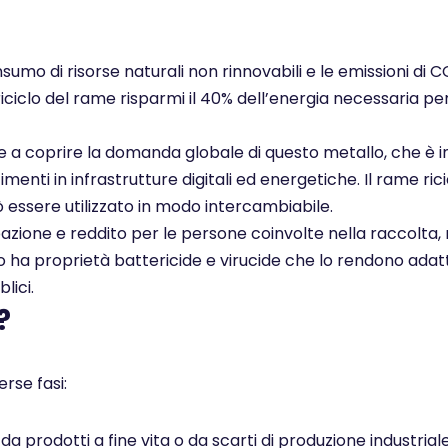
nsumo di risorse naturali non rinnovabili e le emissioni di 
 riciclo del rame risparmi il 40% dell’energia necessaria pe
ce a coprire la domanda globale di questo metallo, che è i
enti in infrastrutture digitali ed energetiche. Il rame rici
ò essere utilizzato in modo intercambiabile.
pazione e reddito per le persone coinvolte nella raccolta, 
ato ha proprietà battericide e virucide che lo rendono adatt
lici.
?
rse fasi:
 prodotti a fine vita o da scarti di produzione industrial