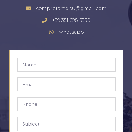
comprorame.eu@gmail.com
+39 351 698 6550
whatsapp