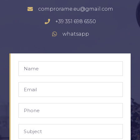
comprorame.eu@gmail.com
+39 351 698 6550
whatsapp