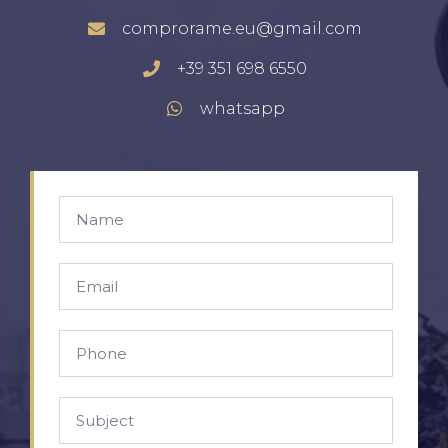
comprorame.eu@gmail.com
+39 351 698 6550
whatsapp