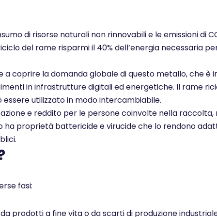
nsumo di risorse naturali non rinnovabili e le emissioni di 
 riciclo del rame risparmi il 40% dell’energia necessaria pe
ce a coprire la domanda globale di questo metallo, che è i
enti in infrastrutture digitali ed energetiche. Il rame rici
ò essere utilizzato in modo intercambiabile.
pazione e reddito per le persone coinvolte nella raccolta, 
ato ha proprietà battericide e virucide che lo rendono adatt
lici.
?
rse fasi:
 prodotti a fine vita o da scarti di produzione industrial