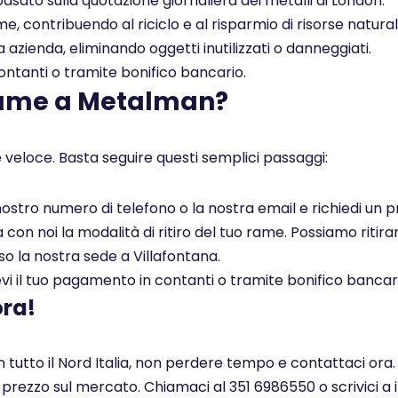
asato sulla quotazione giornaliera dei metalli di London.
, contribuendo al riciclo e al risparmio di risorse naturali
a azienda, eliminando oggetti inutilizzati o danneggiati.
tanti o tramite bonifico bancario.
rame a Metalman?
 veloce. Basta seguire questi semplici passaggi:
l nostro numero di telefono o la nostra email e richiedi un
on noi la modalità di ritiro del tuo rame. Possiamo ritirar
so la nostra sede a Villafontana.
i il tuo pagamento in contanti o tramite bonifico bancar
ora!
n tutto il Nord Italia, non perdere tempo e contattaci ora
r prezzo sul mercato. Chiamaci al 351 6986550 o scrivici a