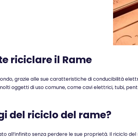
 riciclare il Rame
 mondo, grazie alle sue caratteristiche di conducibilità elet
n molti oggetti di uso comune, come cavi elettrici, tubi, pe
i del riciclo del rame?
ato all’infinito senza perdere le sue proprietà. Il ricicl