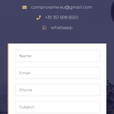
comprorame.eu@gmail.com
+39 351 698 6550
whatsapp