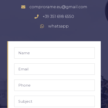
comprorame.eu@gmail.com
+39 351 698 6550
whatsapp