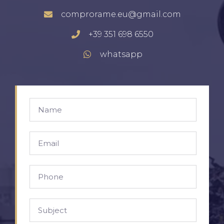
comprorame.eu@gmail.com
+39 351 698 6550
whatsapp