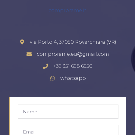
comprorame.it
via Porto 4, 37050 Roverchiara (VR)
comprorame.eu@gmail.com
+39 351 698 6550
whatsapp