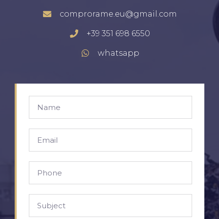
comprorame.eu@gmail.com
+39 351 698 6550
whatsapp