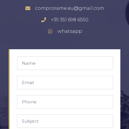
comprorame.eu@gmail.com
+39 351 698 6550
whatsapp