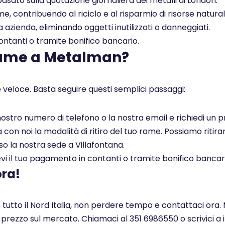
asato sulla quotazione giornaliera dei metalli di London.
, contribuendo al riciclo e al risparmio di risorse naturali
a azienda, eliminando oggetti inutilizzati o danneggiati.
tanti o tramite bonifico bancario.
rame a Metalman?
 veloce. Basta seguire questi semplici passaggi:
l nostro numero di telefono o la nostra email e richiedi un
on noi la modalità di ritiro del tuo rame. Possiamo ritirar
so la nostra sede a Villafontana.
i il tuo pagamento in contanti o tramite bonifico bancar
ora!
n tutto il Nord Italia, non perdere tempo e contattaci ora.
r prezzo sul mercato. Chiamaci al 351 6986550 o scrivici a