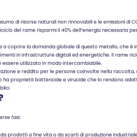
nsumo di risorse naturali non rinnovabili e le emissioni di 
 riciclo del rame risparmi il 40% dell’energia necessaria pe
ce a coprire la domanda globale di questo metallo, che è i
enti in infrastrutture digitali ed energetiche. Il rame rici
ò essere utilizzato in modo intercambiabile.
pazione e reddito per le persone coinvolte nella raccolta, 
ato ha proprietà battericide e virucide che lo rendono adatt
lici.
?
rse fasi:
 prodotti a fine vita o da scarti di produzione industrial