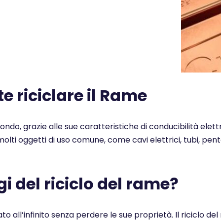
 riciclare il Rame
 mondo, grazie alle sue caratteristiche di conducibilità elet
n molti oggetti di uso comune, come cavi elettrici, tubi, pe
i del riciclo del rame?
ato all’infinito senza perdere le sue proprietà. Il ricicl