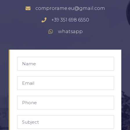
comprorame.eu@gmail.com
+39 351 698 6550
whatsapp