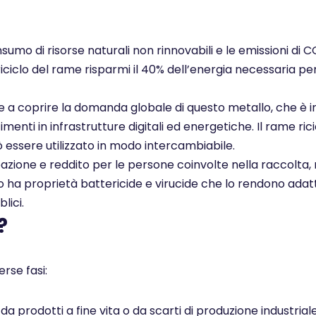
nsumo di risorse naturali non rinnovabili e le emissioni di 
 riciclo del rame risparmi il 40% dell’energia necessaria pe
ce a coprire la domanda globale di questo metallo, che è i
enti in infrastrutture digitali ed energetiche. Il rame rici
ò essere utilizzato in modo intercambiabile.
pazione e reddito per le persone coinvolte nella raccolta, 
ato ha proprietà battericide e virucide che lo rendono adatt
lici.
?
rse fasi:
 prodotti a fine vita o da scarti di produzione industrial