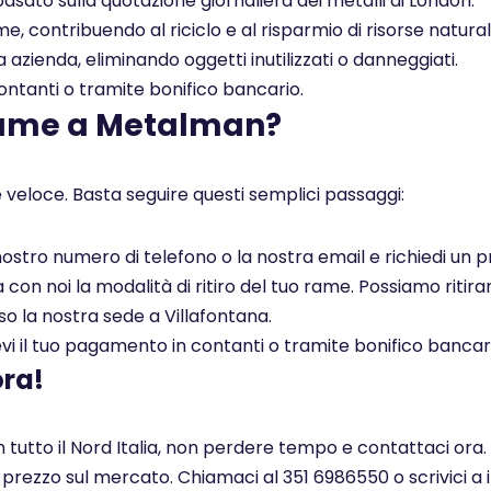
asato sulla quotazione giornaliera dei metalli di London.
, contribuendo al riciclo e al risparmio di risorse naturali
a azienda, eliminando oggetti inutilizzati o danneggiati.
tanti o tramite bonifico bancario.
rame a Metalman?
 veloce. Basta seguire questi semplici passaggi:
l nostro numero di telefono o la nostra email e richiedi un
on noi la modalità di ritiro del tuo rame. Possiamo ritirar
so la nostra sede a Villafontana.
i il tuo pagamento in contanti o tramite bonifico bancar
ora!
n tutto il Nord Italia, non perdere tempo e contattaci ora.
r prezzo sul mercato. Chiamaci al 351 6986550 o scrivici a