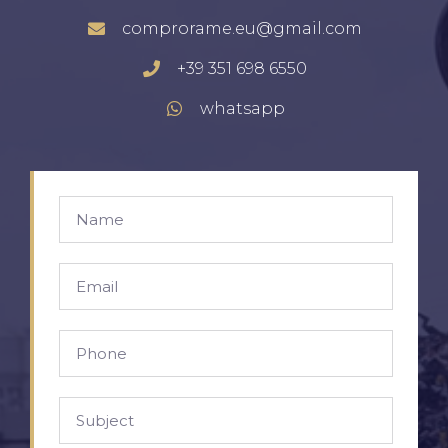
comprorame.eu@gmail.com
+39 351 698 6550
whatsapp