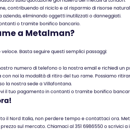
asato sulla quotazione giornaliera dei metalli di London.
, contribuendo al riciclo e al risparmio di risorse naturali
a azienda, eliminando oggetti inutilizzati o danneggiati.
tanti o tramite bonifico bancario.
rame a Metalman?
 veloce. Basta seguire questi semplici passaggi:
l nostro numero di telefono o la nostra email e richiedi un
on noi la modalità di ritiro del tuo rame. Possiamo ritirar
so la nostra sede a Villafontana.
i il tuo pagamento in contanti o tramite bonifico bancar
ora!
tto il Nord Italia, non perdere tempo e contattaci ora. Met
r prezzo sul mercato. Chiamaci al 351 6986550 o scrivici a