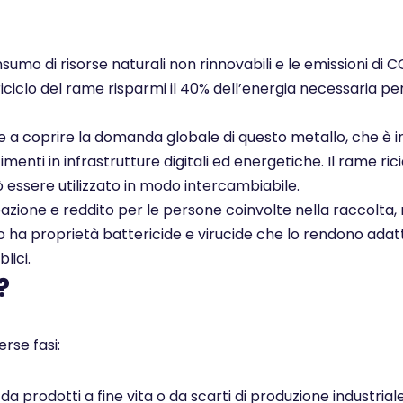
nsumo di risorse naturali non rinnovabili e le emissioni di 
 riciclo del rame risparmi il 40% dell’energia necessaria pe
ce a coprire la domanda globale di questo metallo, che è i
enti in infrastrutture digitali ed energetiche. Il rame rici
ò essere utilizzato in modo intercambiabile.
pazione e reddito per le persone coinvolte nella raccolta, 
ato ha proprietà battericide e virucide che lo rendono adatt
lici.
?
rse fasi:
 prodotti a fine vita o da scarti di produzione industrial