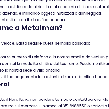
asato sulla quotazione giornaliera dei metalli di London.
, contribuendo al riciclo e al risparmio di risorse naturali
a azienda, eliminando oggetti inutilizzati o danneggiati.
tanti o tramite bonifico bancario.
rame a Metalman?
 veloce. Basta seguire questi semplici passaggi:
l nostro numero di telefono o la nostra email e richiedi un
on noi la modalità di ritiro del tuo rame. Possiamo ritirar
so la nostra sede a Villafontana.
i il tuo pagamento in contanti o tramite bonifico bancar
ora!
utto il Nord Italia, non perdere tempo e contattaci ora. Me
r prezzo sul mercato. Chiamaci al 351 6986550 o scrivici a