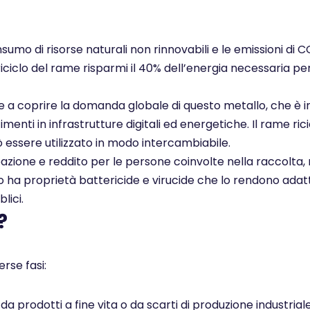
nsumo di risorse naturali non rinnovabili e le emissioni di 
 riciclo del rame risparmi il 40% dell’energia necessaria pe
ce a coprire la domanda globale di questo metallo, che è i
enti in infrastrutture digitali ed energetiche. Il rame rici
ò essere utilizzato in modo intercambiabile.
pazione e reddito per le persone coinvolte nella raccolta, 
ato ha proprietà battericide e virucide che lo rendono adatt
lici.
?
rse fasi:
 prodotti a fine vita o da scarti di produzione industrial