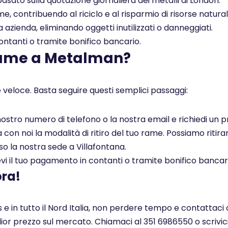
asato sulla quotazione giornaliera dei metalli di London.
, contribuendo al riciclo e al risparmio di risorse naturali
a azienda, eliminando oggetti inutilizzati o danneggiati.
tanti o tramite bonifico bancario.
rame a Metalman?
 veloce. Basta seguire questi semplici passaggi:
l nostro numero di telefono o la nostra email e richiedi un
on noi la modalità di ritiro del tuo rame. Possiamo ritirar
so la nostra sede a Villafontana.
i il tuo pagamento in contanti o tramite bonifico bancar
ora!
e in tutto il Nord Italia, non perdere tempo e contattaci 
glior prezzo sul mercato. Chiamaci al 351 6986550 o scrivi