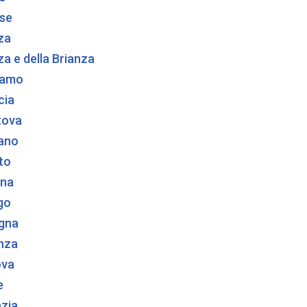
se
za
a e della Brianza
gamo
cia
tova
ano
to
na
go
gna
nza
ova
e
zia