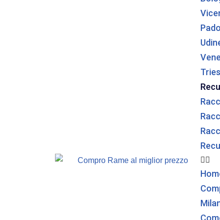
Vice
Pad
Udin
Vene
Trie
Recu
Racco
Racco
Racc
Recu
Hom
Com
Mila
Com