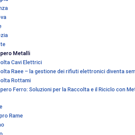
nza
ova
e
zia
ste
pero Metalli
lta Cavi Elettrici
lta Raee – la gestione dei rifiuti elettronici diventa s
olta Rottami
pero Ferro: Soluzioni per la Raccolta e il Riciclo con M
e
pro Rame
no
o