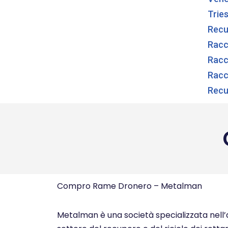
Trie
Recu
Racco
Racco
Racc
Recu
Compro Rame Dronero – Metalman
Metalman è una società specializzata nell’ac