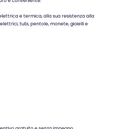
icuro e conveniente.
elettrica e termica, alla sua resistenza alla
ettrici, tubi, pentole, monete, gioielli e
eventivo gratuito e senza impegno.