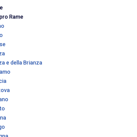
e
pro Rame
no
o
se
za
a e della Brianza
gamo
cia
tova
ano
to
na
go
gna