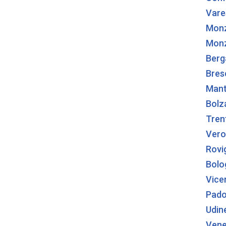
Vare
Mon
Monz
Ber
Bres
Man
Bolz
Tren
Vero
Rovi
Bolo
Vice
Pad
Udin
Vene