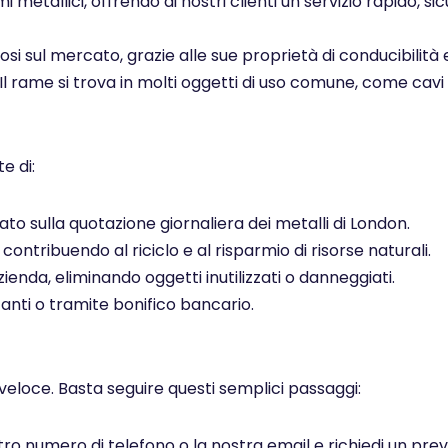
i metallici, offrendo ai nostri clienti un servizio rapido, s
ziosi sul mercato, grazie alle sue proprietà di conducibilità 
 Il rame si trova in molti oggetti di uso comune, come cavi el
e di:
to sulla quotazione giornaliera dei metalli di London.
ontribuendo al riciclo e al risparmio di risorse naturali.
ienda, eliminando oggetti inutilizzati o danneggiati.
ti o tramite bonifico bancario.
veloce. Basta seguire questi semplici passaggi:
ostro numero di telefono o la nostra email e richiedi un pr