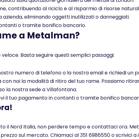
asato sulla quotazione giornaliera dei metalli di London.
, contribuendo al riciclo e al risparmio di risorse naturali
a azienda, eliminando oggetti inutilizzati o danneggiati.
tanti o tramite bonifico bancario.
rame a Metalman?
 veloce. Basta seguire questi semplici passaggi:
l nostro numero di telefono o la nostra email e richiedi un
on noi la modalità di ritiro del tuo rame. Possiamo ritirar
so la nostra sede a Villafontana.
i il tuo pagamento in contanti o tramite bonifico bancar
ora!
tto il Nord Italia, non perdere tempo e contattaci ora. Me
r prezzo sul mercato. Chiamaci al 351 6986550 o scrivici a