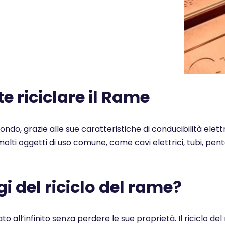
 riciclare il Rame
 mondo, grazie alle sue caratteristiche di conducibilità elet
n molti oggetti di uso comune, come cavi elettrici, tubi, pe
i del riciclo del rame?
ato all’infinito senza perdere le sue proprietà. Il ricicl