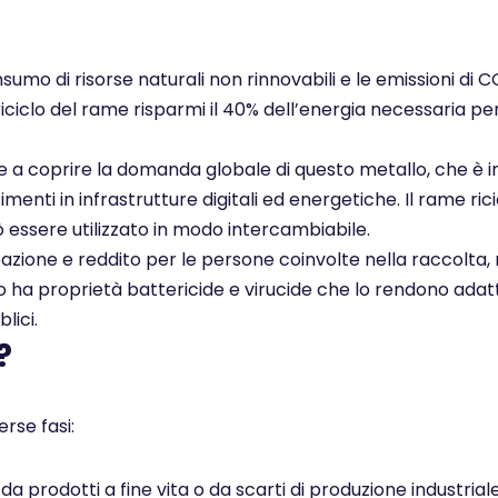
nsumo di risorse naturali non rinnovabili e le emissioni di 
 riciclo del rame risparmi il 40% dell’energia necessaria pe
ce a coprire la domanda globale di questo metallo, che è i
enti in infrastrutture digitali ed energetiche. Il rame rici
ò essere utilizzato in modo intercambiabile.
pazione e reddito per le persone coinvolte nella raccolta, 
ato ha proprietà battericide e virucide che lo rendono adatt
lici.
?
rse fasi:
 prodotti a fine vita o da scarti di produzione industrial