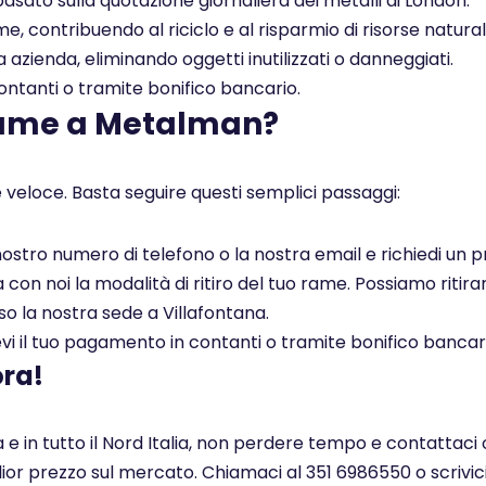
asato sulla quotazione giornaliera dei metalli di London.
, contribuendo al riciclo e al risparmio di risorse naturali
a azienda, eliminando oggetti inutilizzati o danneggiati.
tanti o tramite bonifico bancario.
rame a Metalman?
 veloce. Basta seguire questi semplici passaggi:
l nostro numero di telefono o la nostra email e richiedi un
on noi la modalità di ritiro del tuo rame. Possiamo ritirar
so la nostra sede a Villafontana.
i il tuo pagamento in contanti o tramite bonifico bancar
ora!
 e in tutto il Nord Italia, non perdere tempo e contattaci
glior prezzo sul mercato. Chiamaci al 351 6986550 o scrivi