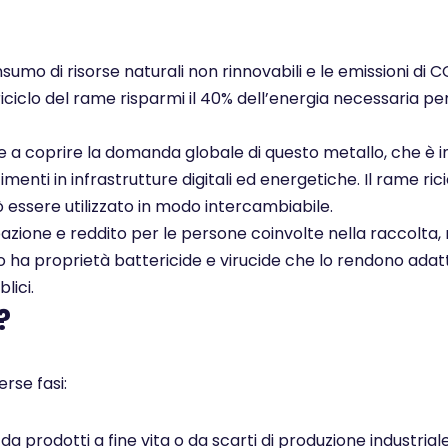
nsumo di risorse naturali non rinnovabili e le emissioni di 
 riciclo del rame risparmi il 40% dell’energia necessaria pe
ce a coprire la domanda globale di questo metallo, che è i
enti in infrastrutture digitali ed energetiche. Il rame rici
ò essere utilizzato in modo intercambiabile.
pazione e reddito per le persone coinvolte nella raccolta, 
ato ha proprietà battericide e virucide che lo rendono adatt
lici.
?
rse fasi:
 prodotti a fine vita o da scarti di produzione industrial