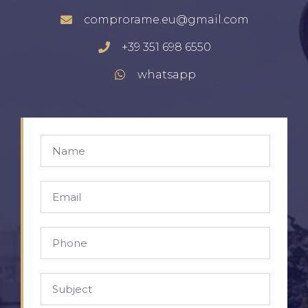
comprorame.eu@gmail.com
+39 351 698 6550
whatsapp