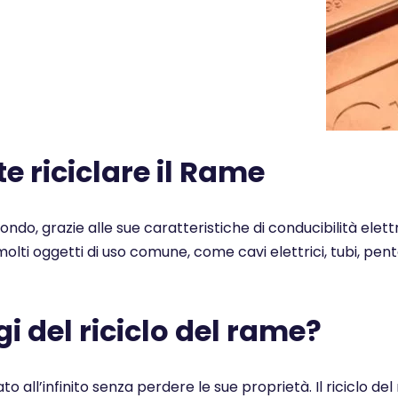
 riciclare il Rame
 mondo, grazie alle sue caratteristiche di conducibilità elet
n molti oggetti di uso comune, come cavi elettrici, tubi, pe
i del riciclo del rame?
ato all’infinito senza perdere le sue proprietà. Il ricicl