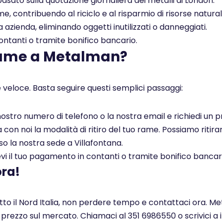
asato sulla quotazione giornaliera dei metalli di London.
, contribuendo al riciclo e al risparmio di risorse naturali
a azienda, eliminando oggetti inutilizzati o danneggiati.
tanti o tramite bonifico bancario.
rame a Metalman?
 veloce. Basta seguire questi semplici passaggi:
l nostro numero di telefono o la nostra email e richiedi un
on noi la modalità di ritiro del tuo rame. Possiamo ritirar
so la nostra sede a Villafontana.
i il tuo pagamento in contanti o tramite bonifico bancar
ora!
utto il Nord Italia, non perdere tempo e contattaci ora. Me
r prezzo sul mercato. Chiamaci al 351 6986550 o scrivici a