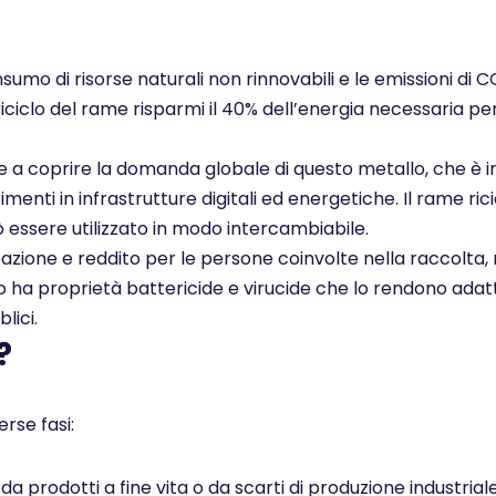
nsumo di risorse naturali non rinnovabili e le emissioni di 
 riciclo del rame risparmi il 40% dell’energia necessaria pe
ce a coprire la domanda globale di questo metallo, che è i
enti in infrastrutture digitali ed energetiche. Il rame rici
ò essere utilizzato in modo intercambiabile.
pazione e reddito per le persone coinvolte nella raccolta, 
ato ha proprietà battericide e virucide che lo rendono adatt
lici.
?
rse fasi:
 prodotti a fine vita o da scarti di produzione industrial