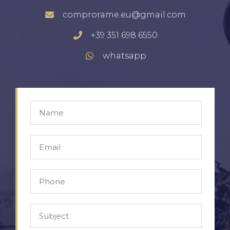
comprorame.eu@gmail.com
+39 351 698 6550
whatsapp