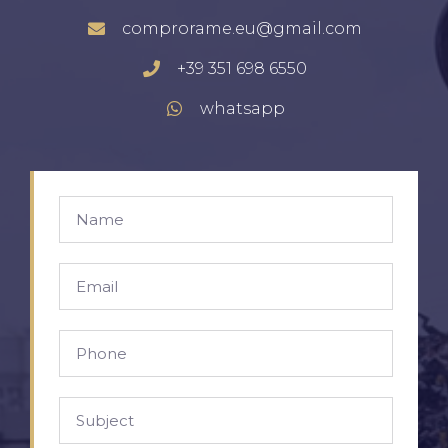
comprorame.eu@gmail.com
+39 351 698 6550
whatsapp