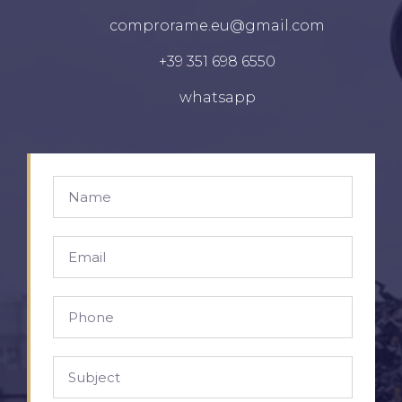
comprorame.eu@gmail.com
+39 351 698 6550
whatsapp