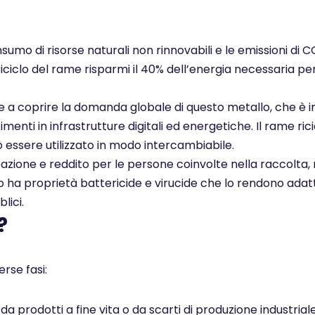
nsumo di risorse naturali non rinnovabili e le emissioni di 
 riciclo del rame risparmi il 40% dell’energia necessaria pe
ce a coprire la domanda globale di questo metallo, che è i
enti in infrastrutture digitali ed energetiche. Il rame rici
ò essere utilizzato in modo intercambiabile.
pazione e reddito per le persone coinvolte nella raccolta, 
ato ha proprietà battericide e virucide che lo rendono adatt
lici.
?
rse fasi:
 prodotti a fine vita o da scarti di produzione industrial