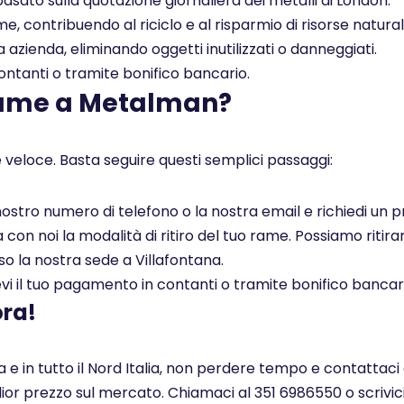
asato sulla quotazione giornaliera dei metalli di London.
, contribuendo al riciclo e al risparmio di risorse naturali
a azienda, eliminando oggetti inutilizzati o danneggiati.
tanti o tramite bonifico bancario.
rame a Metalman?
 veloce. Basta seguire questi semplici passaggi:
l nostro numero di telefono o la nostra email e richiedi un
on noi la modalità di ritiro del tuo rame. Possiamo ritirar
so la nostra sede a Villafontana.
i il tuo pagamento in contanti o tramite bonifico bancar
ora!
e in tutto il Nord Italia, non perdere tempo e contattaci
glior prezzo sul mercato. Chiamaci al 351 6986550 o scrivi