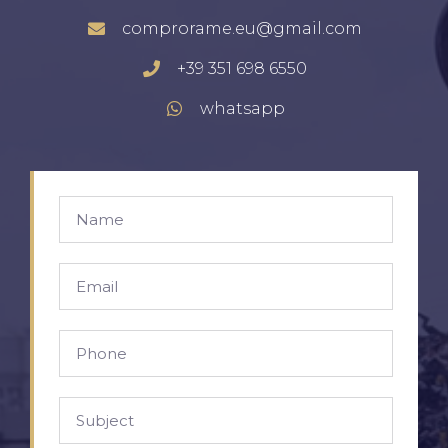
comprorame.eu@gmail.com
+39 351 698 6550
whatsapp