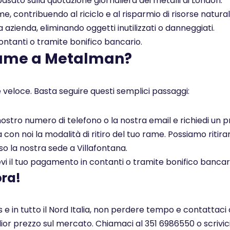
asato sulla quotazione giornaliera dei metalli di London.
, contribuendo al riciclo e al risparmio di risorse naturali
a azienda, eliminando oggetti inutilizzati o danneggiati.
tanti o tramite bonifico bancario.
rame a Metalman?
 veloce. Basta seguire questi semplici passaggi:
l nostro numero di telefono o la nostra email e richiedi un
on noi la modalità di ritiro del tuo rame. Possiamo ritirar
so la nostra sede a Villafontana.
i il tuo pagamento in contanti o tramite bonifico bancar
ora!
s e in tutto il Nord Italia, non perdere tempo e contattaci
glior prezzo sul mercato. Chiamaci al 351 6986550 o scrivi