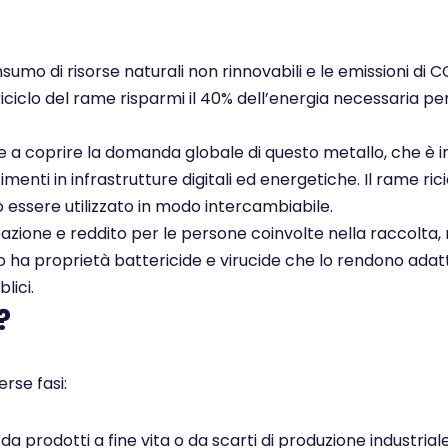
nsumo di risorse naturali non rinnovabili e le emissioni di 
 riciclo del rame risparmi il 40% dell’energia necessaria pe
ce a coprire la domanda globale di questo metallo, che è i
enti in infrastrutture digitali ed energetiche. Il rame rici
ò essere utilizzato in modo intercambiabile.
pazione e reddito per le persone coinvolte nella raccolta, 
ato ha proprietà battericide e virucide che lo rendono adatt
lici.
?
rse fasi:
 prodotti a fine vita o da scarti di produzione industrial