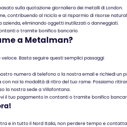
asato sulla quotazione giornaliera dei metalli di London.
, contribuendo al riciclo e al risparmio di risorse naturali
a azienda, eliminando oggetti inutilizzati o danneggiati.
tanti o tramite bonifico bancario.
rame a Metalman?
 veloce. Basta seguire questi semplici passaggi:
l nostro numero di telefono o la nostra email e richiedi un
on noi la modalità di ritiro del tuo rame. Possiamo ritirar
so la nostra sede a Villafontana.
i il tuo pagamento in contanti o tramite bonifico bancar
ora!
ltra e in tutto il Nord Italia, non perdere tempo e contatt