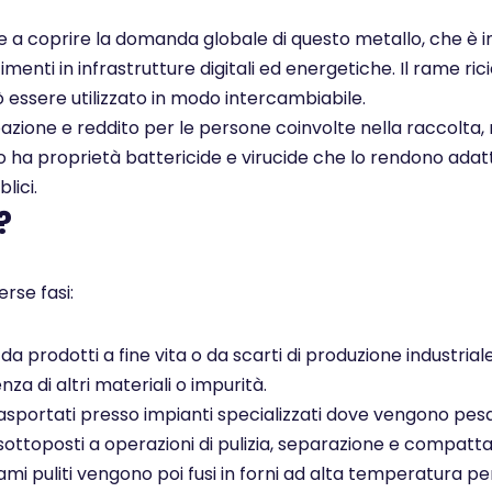
ce a coprire la domanda globale di questo metallo, che è i
enti in infrastrutture digitali ed energetiche. Il rame rici
ò essere utilizzato in modo intercambiabile.
pazione e reddito per le persone coinvolte nella raccolta, 
ato ha proprietà battericide e virucide che lo rendono adatt
lici.
?
rse fasi:
 prodotti a fine vita o da scarti di produzione industrial
za di altri materiali o impurità.
sportati presso impianti specializzati dove vengono pesati
sottoposti a operazioni di pulizia, separazione e compatta
ami puliti vengono poi fusi in forni ad alta temperatura pe