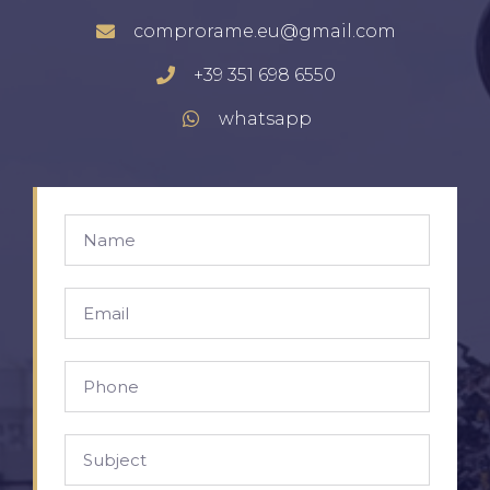
comprorame.eu@gmail.com
+39 351 698 6550
whatsapp